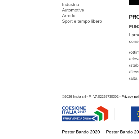
Industria
Automotive
Arredo
PR
Sport e tempo libero
FUN
I pro
conse
otti
elev
stab
fles
alta
©2026 Impla srl - P. IVA 02268730302 -
Privacy pol
Poster Bando 2020
Poster Bando 2