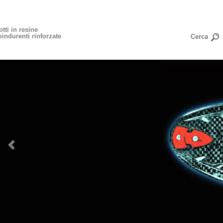
tti in resine
indurenti rinforzate
Previous